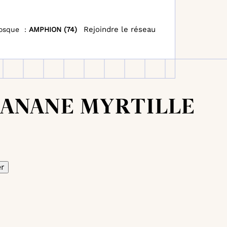
Rejoindre le réseau
osque :
AMPHION (74)
Aller
à
la
recherche
BANANE MYRTILLE
er