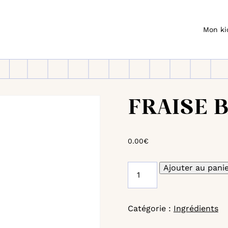
Mon ki
Aller
à
la
navigation
FRAISE 
0.00
€
quantité
Ajouter au pani
de
FRAISE
BANANE
MYRTILLE
Catégorie :
Ingrédients