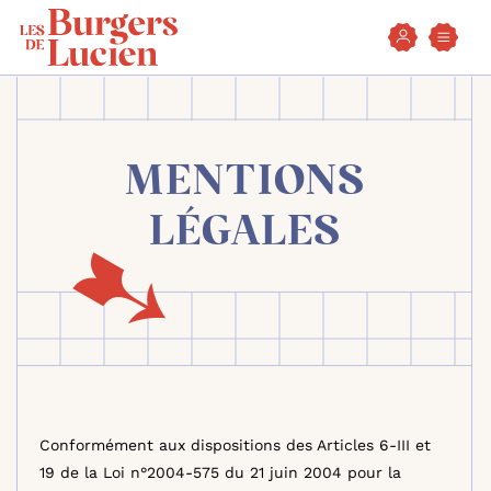
Aller
Aller
Aller
au
à
à
contenu
la
la
principal
navigation
recherche
MENTIONS
LÉGALES
Conformément aux dispositions des Articles 6-III et
19 de la Loi n°2004-575 du 21 juin 2004 pour la