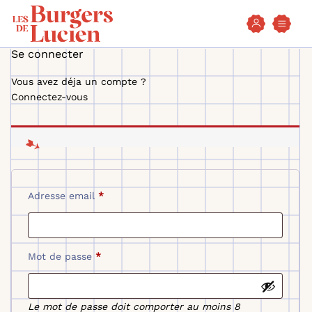
Se connecter
Aller
Aller
Aller
au
à
à
Vous avez déja un compte ?
contenu
la
la
Connectez-vous
principal
navigation
recherche
Adresse email
*
Mot de passe
*
Le mot de passe doit comporter au moins 8